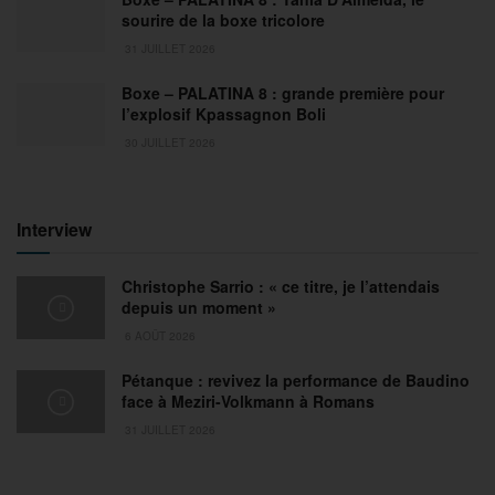
sourire de la boxe tricolore
31 JUILLET 2026
Boxe – PALATINA 8 : grande première pour
l’explosif Kpassagnon Boli
30 JUILLET 2026
Interview
Christophe Sarrio : « ce titre, je l’attendais
depuis un moment »
6 AOÛT 2026
Pétanque : revivez la performance de Baudino
face à Meziri-Volkmann à Romans
31 JUILLET 2026