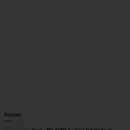
Portrait
Boxe – PALATINA 8 : Tania D’Almeida, le