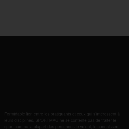
Formidable lien entre les pratiquants et ceux qui s’intéressent à
leurs disciplines, SPORTMAG ne se contente pas de traiter le
sport comme la plupart des personnes le voient, le connaissent,