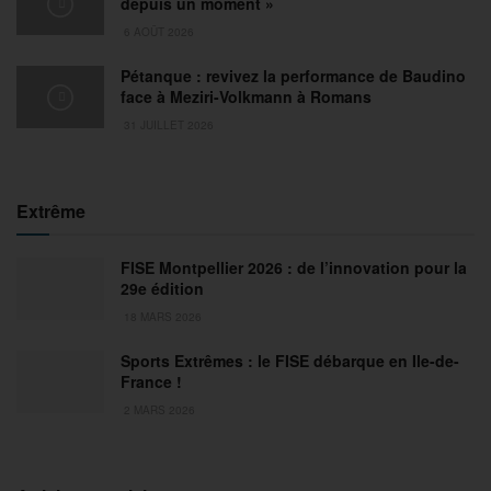
depuis un moment »
6 AOÛT 2026
Pétanque : revivez la performance de Baudino
face à Meziri-Volkmann à Romans
31 JUILLET 2026
Extrême
FISE Montpellier 2026 : de l’innovation pour la
29e édition
18 MARS 2026
Sports Extrêmes : le FISE débarque en Ile-de-
France !
2 MARS 2026