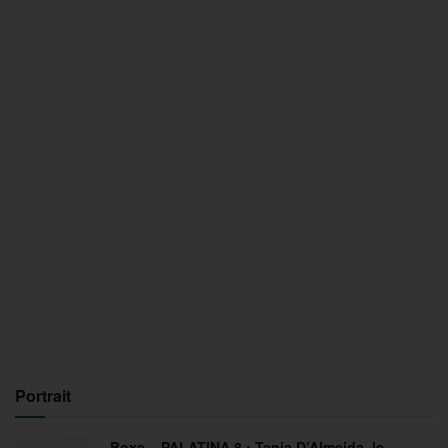
Portrait
Boxe – PALATINA 8 : Tania D’Almeida, le