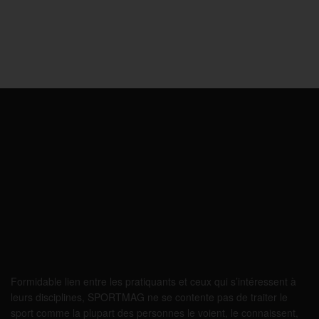
Formidable lien entre les pratiquants et ceux qui s’intéressent à
leurs disciplines, SPORTMAG ne se contente pas de traiter le
sport comme la plupart des personnes le voient, le connaissent,