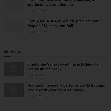
sourire de la boxe tricolore
31 JUILLET 2026
Boxe – PALATINA 8 : grande première pour
l’explosif Kpassagnon Boli
30 JUILLET 2026
Interview
Christophe Sarrio : « ce titre, je l’attendais
depuis un moment »
6 AOÛT 2026
Pétanque : revivez la performance de Baudino
face à Meziri-Volkmann à Romans
31 JUILLET 2026