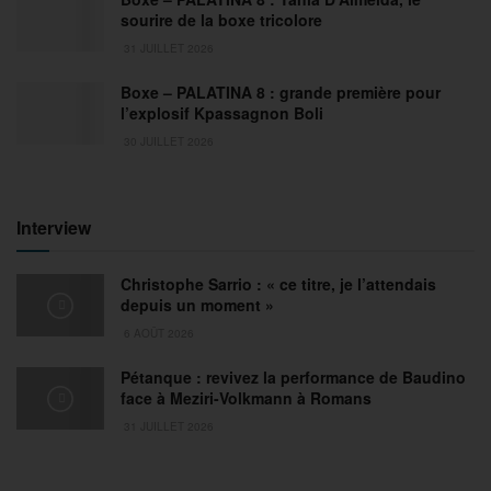
sourire de la boxe tricolore
31 JUILLET 2026
Boxe – PALATINA 8 : grande première pour
l’explosif Kpassagnon Boli
30 JUILLET 2026
Interview
Christophe Sarrio : « ce titre, je l’attendais
depuis un moment »
6 AOÛT 2026
Pétanque : revivez la performance de Baudino
face à Meziri-Volkmann à Romans
31 JUILLET 2026