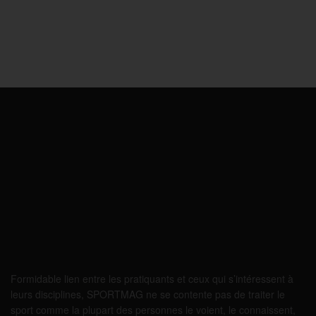
Formidable lien entre les pratiquants et ceux qui s’intéressent à
leurs disciplines, SPORTMAG ne se contente pas de traiter le
sport comme la plupart des personnes le voient, le connaissent,