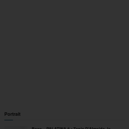
Portrait
Boxe – PALATINA 8 : Tania D’Almeida, le