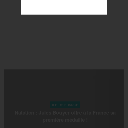
ILE-DE-FRANCE
Natation : Jules Bouyer offre à la France sa
première médaille !