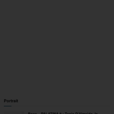
Portrait
Boxe – PALATINA 8 : Tania D’Almeida, le