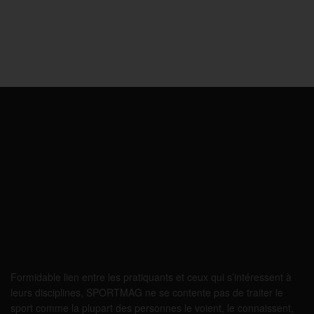
Formidable lien entre les pratiquants et ceux qui s’intéressent à
leurs disciplines, SPORTMAG ne se contente pas de traiter le
sport comme la plupart des personnes le voient, le connaissent,