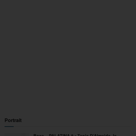
Portrait
Boxe – PALATINA 8 : Tania D’Almeida, le