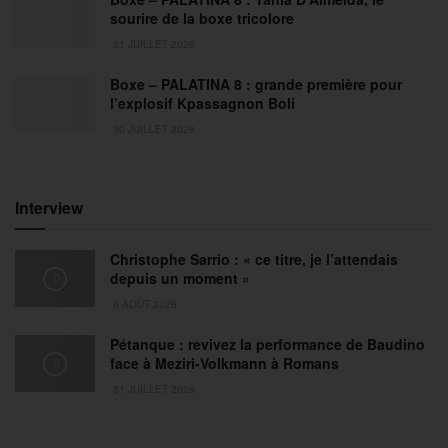
sourire de la boxe tricolore
31 JUILLET 2026
Boxe – PALATINA 8 : grande première pour
l’explosif Kpassagnon Boli
30 JUILLET 2026
Interview
Christophe Sarrio : « ce titre, je l’attendais
depuis un moment »
6 AOÛT 2026
Pétanque : revivez la performance de Baudino
face à Meziri-Volkmann à Romans
31 JUILLET 2026