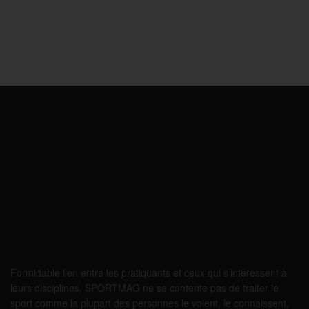
Formidable lien entre les pratiquants et ceux qui s’intéressent à
leurs disciplines, SPORTMAG ne se contente pas de traiter le
sport comme la plupart des personnes le voient, le connaissent,