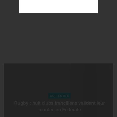
COLLECTIFS
Rugby : huit clubs franciliens valident leur
montée en Fédérale