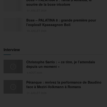
sourire de la boxe tricolore
31 JUILLET 2026
Boxe – PALATINA 8 : grande première pour
l’explosif Kpassagnon Boli
30 JUILLET 2026
Interview
Christophe Sarrio : « ce titre, je l’attendais
depuis un moment »
6 AOÛT 2026
Pétanque : revivez la performance de Baudino
face à Meziri-Volkmann à Romans
31 JUILLET 2026