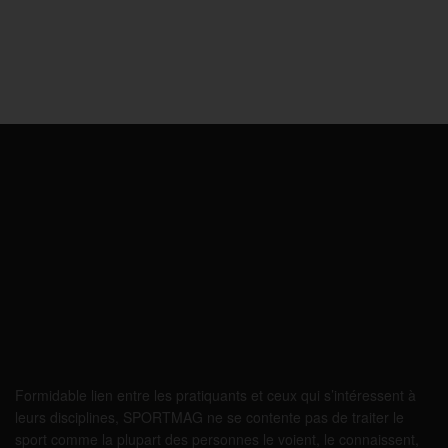
Formidable lien entre les pratiquants et ceux qui s’intéressent à
leurs disciplines, SPORTMAG ne se contente pas de traiter le
sport comme la plupart des personnes le voient, le connaissent,