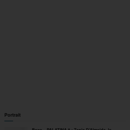
Portrait
Boxe – PALATINA 8 : Tania D’Almeida, le