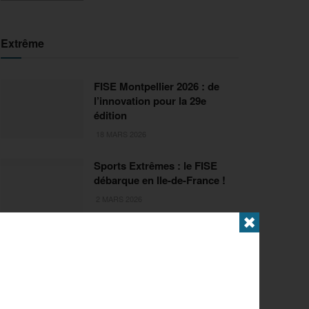
Extrême
FISE Montpellier 2026 : de
l’innovation pour la 29e
édition
18 MARS 2026
Sports Extrêmes : le FISE
débarque en Ile-de-France !
2 MARS 2026
✖
Articles populaires