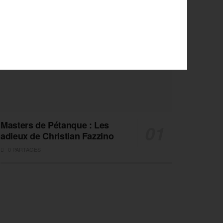
Masters de Pétanque : Les
adieux de Christian Fazzino
0 PARTAGES