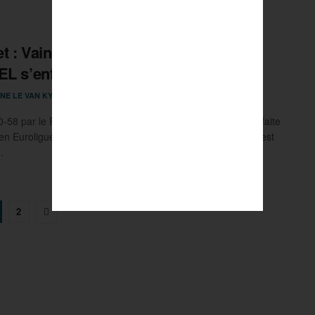
t : Vaincue par le Real Madrid,
EL s’enfonce
18 MARS 2022
NE LE VAN KY
0
0-58 par le Real Madrid, l’ASVEL enchaîne une huitième défaite
 en Euroligue. Guerschon Yabusele, ancien de la maison, s’est
..
2