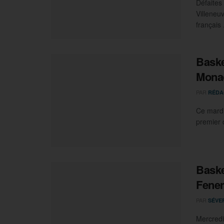
Défaites
Villeneu
français .
Baske
Mona
PAR
RÉDA
Ce mardi
premier 
Baske
Fene
PAR
SÉVE
Mercredi 