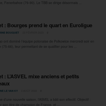
gue, Fenerbahce (79-90). Le TBB se dirige désormais ...
t : Bourges prend le quart en Euroligue
23 FÉVRIER 2023
RINE BOUQUET
0
o ont dominé l’équipe polonaise de Polkowice mercredi soir en
 (75-66), leur permettant de se qualifier pour les ...
t : L’ASVEL mixe anciens et petits
eaux
3 AOÛT 2022
NE LE VAN KY
0
ue d’une nouvelle saison, l’ASVEL a bâti son effectif. Objectif :
r son titre de champion de France, et ...