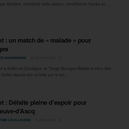
pe décisive, introduite cette saison, conditionne l’accès au ...
t : un match de « malade » pour
ges
22 JANVIER 2025
IER NAVARRANNE
0
é à briller en Euroligue, le Tango Bourges Basket a vécu des
fortes depuis son arrivée sur le sol ...
t : Défaite pleine d’espoir pour
neuve-d’Ascq
15 AVRIL 2024
TIME LÉON-LEVERD
0