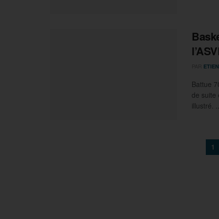
Baske
l’ASV
PAR
ETIEN
Battue 7
de suite
illustré. .
1