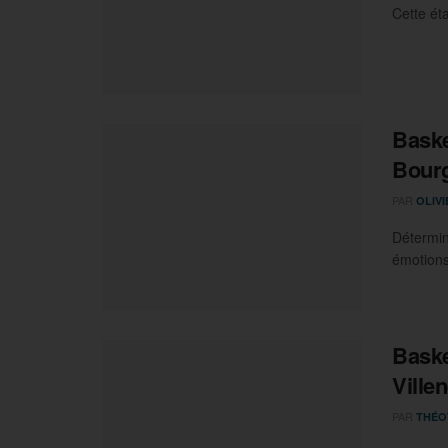
Cette éta
Baske
Bour
PAR
OLIV
Détermin
émotions 
Baske
Ville
PAR
THÉO