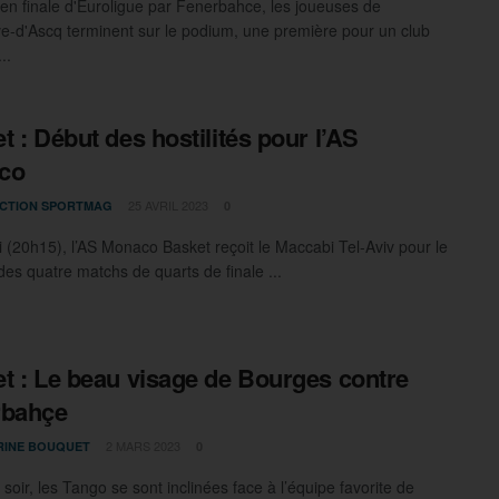
 en finale d'Euroligue par Fenerbahce, les joueuses de
ve-d'Ascq terminent sur le podium, une première pour un club
..
t : Début des hostilités pour l’AS
co
25 AVRIL 2023
CTION SPORTMAG
0
 (20h15), l’AS Monaco Basket reçoit le Maccabi Tel-Aviv pour le
des quatre matchs de quarts de finale ...
t : Le beau visage de Bourges contre
rbahçe
2 MARS 2023
RINE BOUQUET
0
soir, les Tango se sont inclinées face à l’équipe favorite de