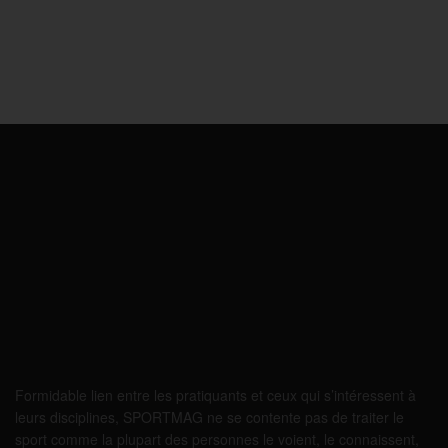
Formidable lien entre les pratiquants et ceux qui s’intéressent à
leurs disciplines, SPORTMAG ne se contente pas de traiter le
sport comme la plupart des personnes le voient, le connaissent,