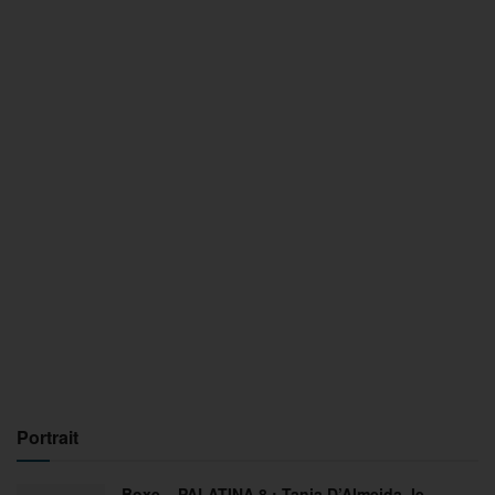
Portrait
Boxe – PALATINA 8 : Tania D’Almeida, le