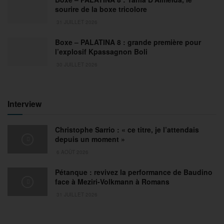
sourire de la boxe tricolore
31 JUILLET 2026
Boxe – PALATINA 8 : grande première pour
l’explosif Kpassagnon Boli
30 JUILLET 2026
Interview
Christophe Sarrio : « ce titre, je l’attendais
depuis un moment »
6 AOÛT 2026
Pétanque : revivez la performance de Baudino
face à Meziri-Volkmann à Romans
31 JUILLET 2026