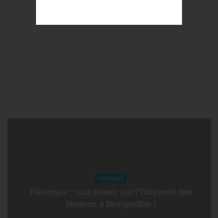
HERAULT
Pétanque : tout savoir sur l’Odyssée des
Nations à Montpellier !