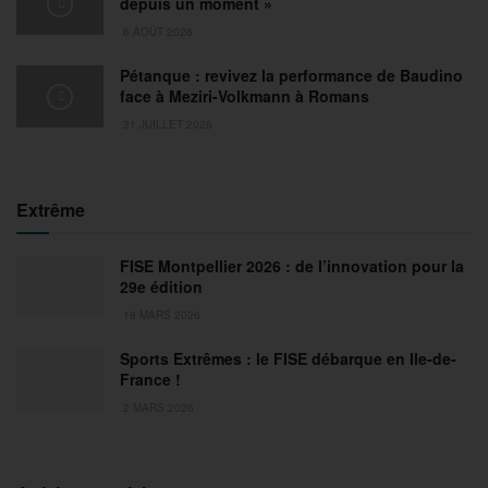
depuis un moment »
6 AOÛT 2026
Pétanque : revivez la performance de Baudino
face à Meziri-Volkmann à Romans
31 JUILLET 2026
Extrême
FISE Montpellier 2026 : de l’innovation pour la
29e édition
18 MARS 2026
Sports Extrêmes : le FISE débarque en Ile-de-
France !
2 MARS 2026