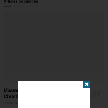
Articles populaires
✖
Masters de Pétanque : Les adieux de
Christian Fazzino
0 PARTAGES