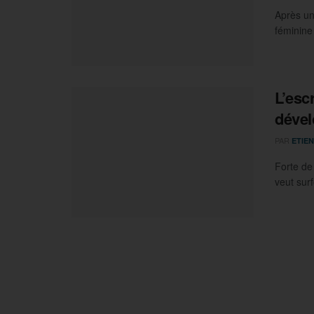
Après un
féminine 
L’esc
déve
PAR
ETIEN
Forte de
veut surf