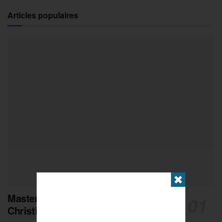
Articles populaires
✖
Masters de Pétanque : Les adieux de
Christian Fazzino