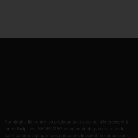
Formidable lien entre les pratiquants et ceux qui s’intéressent à
leurs disciplines, SPORTMAG ne se contente pas de traiter le
sport comme la plupart des personnes le voient, le connaissent,