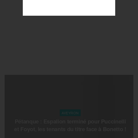
AVEYRON
Pétanque : Espalion terminé pour Puccinelli
et Foyot, les tenants du titre face à Bonetto !