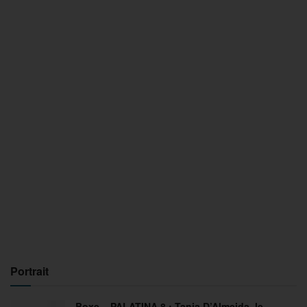
Portrait
Boxe – PALATINA 8 : Tania D’Almeida, le