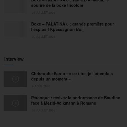
sourire de la boxe tricolore
31 JUILLET 2026
Boxe – PALATINA 8 : grande première pour
l’explosif Kpassagnon Boli
30 JUILLET 2026
Interview
Christophe Sarrio : « ce titre, je l’attendais
depuis un moment »
6 AOÛT 2026
Pétanque : revivez la performance de Baudino
face à Meziri-Volkmann à Romans
31 JUILLET 2026