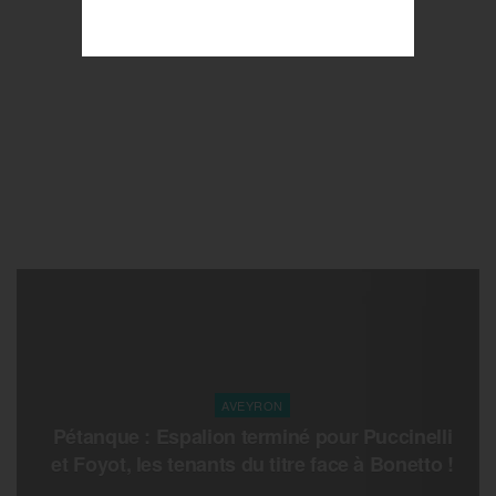
AVEYRON
Pétanque : Espalion terminé pour Puccinelli
et Foyot, les tenants du titre face à Bonetto !