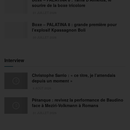
sourire de la boxe tricolore
31 JUILLET 2026
Boxe – PALATINA 8 : grande première pour
l’explosif Kpassagnon Boli
30 JUILLET 2026
Interview
Christophe Sarrio : « ce titre, je l’attendais
depuis un moment »
6 AOÛT 2026
Pétanque : revivez la performance de Baudino
face à Meziri-Volkmann à Romans
31 JUILLET 2026