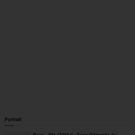
Portrait
Boxe – PALATINA 8 : Tania D’Almeida, le