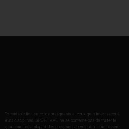
Formidable lien entre les pratiquants et ceux qui s’intéressent à
leurs disciplines, SPORTMAG ne se contente pas de traiter le
sport comme la plupart des personnes le voient, le connaissent,