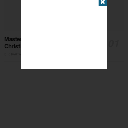
✖
Masters de Pétanque : Les adieux de
Christian Fazzino
0 PARTAGES