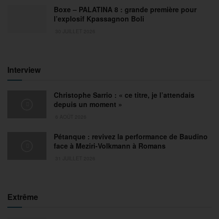
Boxe – PALATINA 8 : grande première pour
l’explosif Kpassagnon Boli
30 JUILLET 2026
Interview
Christophe Sarrio : « ce titre, je l’attendais
depuis un moment »
6 AOÛT 2026
Pétanque : revivez la performance de Baudino
face à Meziri-Volkmann à Romans
31 JUILLET 2026
Extrême