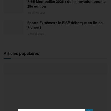
FISE Montpellier 2026 : de l’innovation pour la
29e édition
18 MARS 2026
Sports Extrêmes : le FISE débarque en Ile-de-
France !
2 MARS 2026
Articles populaires