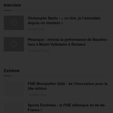
Interview
Christophe Sarrio : « ce titre, je l’attendais
depuis un moment »
6 AOÛT 2026
Pétanque : revivez la performance de Baudino
face à Meziri-Volkmann à Romans
31 JUILLET 2026
Extrême
FISE Montpellier 2026 : de l’innovation pour la
29e édition
18 MARS 2026
Sports Extrêmes : le FISE débarque en Ile-de-
France !