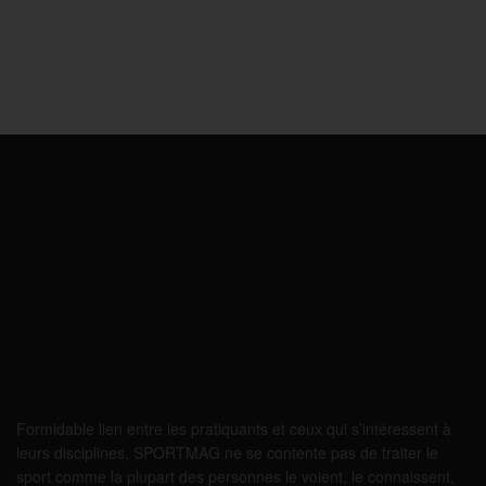
Formidable lien entre les pratiquants et ceux qui s’intéressent à
leurs disciplines, SPORTMAG ne se contente pas de traiter le
sport comme la plupart des personnes le voient, le connaissent,