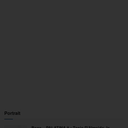
Portrait
Boxe – PALATINA 8 : Tania D’Almeida, le