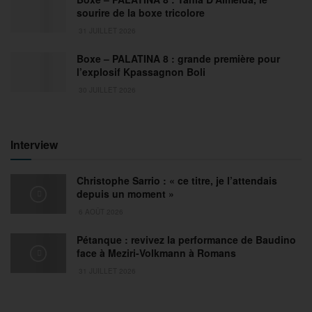
sourire de la boxe tricolore
31 JUILLET 2026
Boxe – PALATINA 8 : grande première pour
l’explosif Kpassagnon Boli
30 JUILLET 2026
Interview
Christophe Sarrio : « ce titre, je l’attendais
depuis un moment »
6 AOÛT 2026
Pétanque : revivez la performance de Baudino
face à Meziri-Volkmann à Romans
31 JUILLET 2026