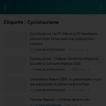
Étiquette :
Cyclotourisme
Cyclotourisme : la FF Vélo et la FF Handisport
unissent leurs forces pour une pratique plus
inclusive
PAR
JADE DELATTRE-BUISSET
8 AVRIL 2026
0
Cyclotourisme : Château-Gontier-sur-Mayenne
accueille la Semaine fédérale 2026
PAR
JADE DELATTRE-BUISSET
17 MARS 2026
0
Destinations Nature 2026 : le grand rendez-vous
des passionnés d’outdoor revient à Paris
PAR
JADE DELATTRE-BUISSET
10 MARS 2026
0
Thomas Renault : « Orléans aime le vélo »
PAR
OLIVIER NAVARRANNE
2 MAI 2025
0