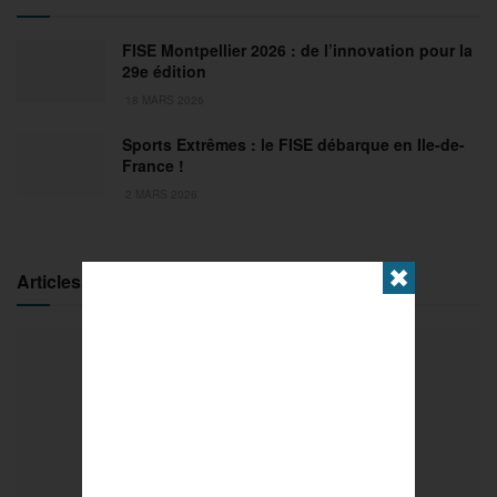
FISE Montpellier 2026 : de l’innovation pour la
29e édition
18 MARS 2026
Sports Extrêmes : le FISE débarque en Ile-de-
France !
2 MARS 2026
✖
Articles populaires