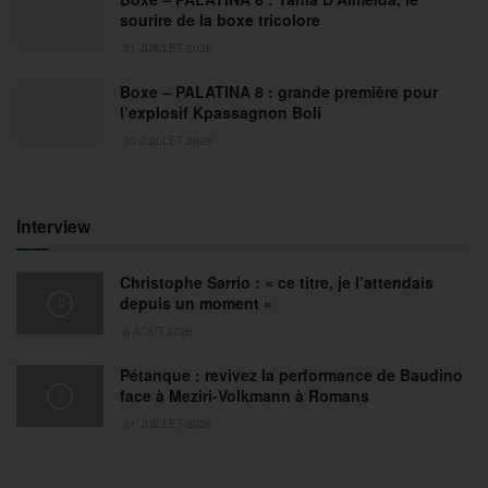
sourire de la boxe tricolore
31 JUILLET 2026
Boxe – PALATINA 8 : grande première pour
l’explosif Kpassagnon Boli
30 JUILLET 2026
Interview
Christophe Sarrio : « ce titre, je l’attendais
depuis un moment »
6 AOÛT 2026
Pétanque : revivez la performance de Baudino
face à Meziri-Volkmann à Romans
31 JUILLET 2026