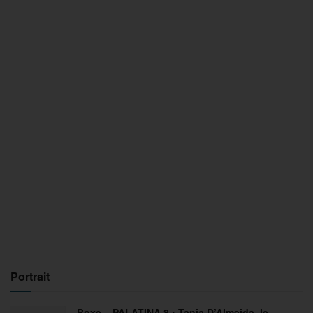
Portrait
Boxe – PALATINA 8 : Tania D’Almeida, le