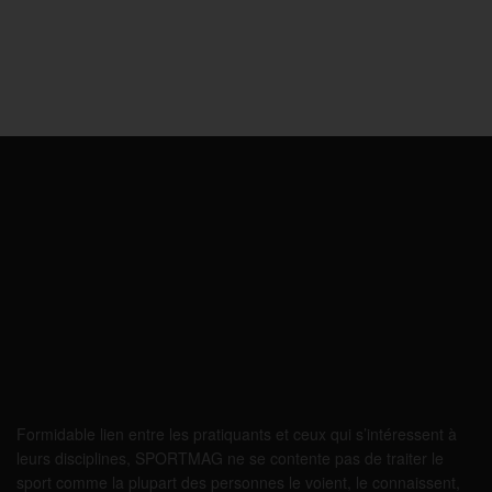
Formidable lien entre les pratiquants et ceux qui s’intéressent à
leurs disciplines, SPORTMAG ne se contente pas de traiter le
sport comme la plupart des personnes le voient, le connaissent,