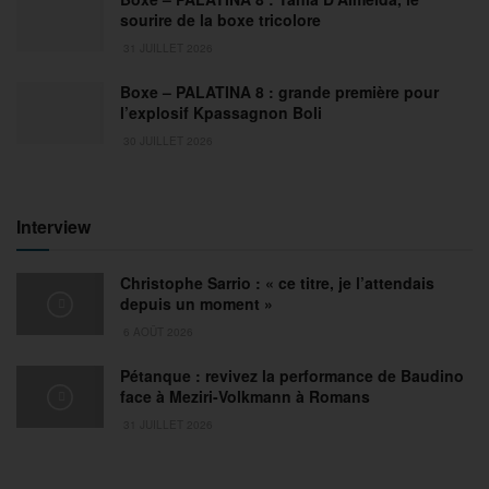
sourire de la boxe tricolore
31 JUILLET 2026
Boxe – PALATINA 8 : grande première pour
l’explosif Kpassagnon Boli
30 JUILLET 2026
Interview
Christophe Sarrio : « ce titre, je l’attendais
depuis un moment »
6 AOÛT 2026
Pétanque : revivez la performance de Baudino
face à Meziri-Volkmann à Romans
31 JUILLET 2026