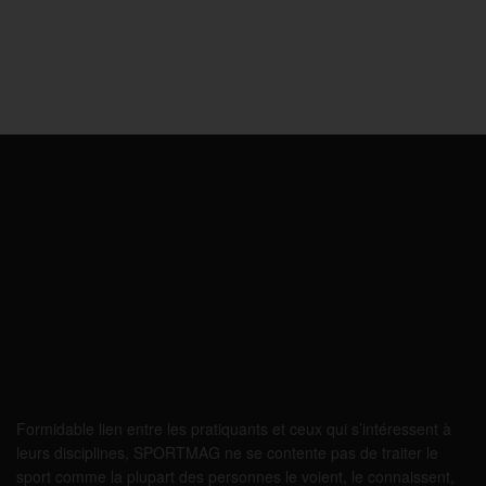
Formidable lien entre les pratiquants et ceux qui s’intéressent à
leurs disciplines, SPORTMAG ne se contente pas de traiter le
sport comme la plupart des personnes le voient, le connaissent,