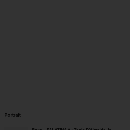
Portrait
Boxe – PALATINA 8 : Tania D’Almeida, le