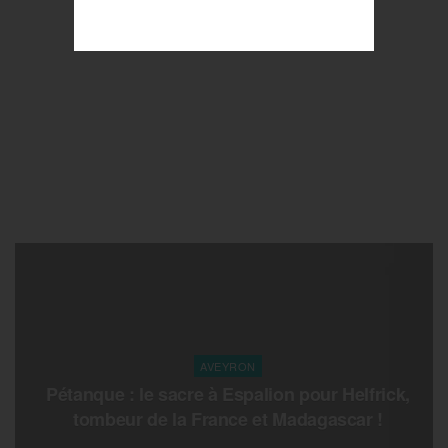
AVEYRON
Pétanque : le sacre à Espalion pour Helfrick,
tombeur de la France et Madagascar !