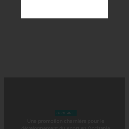
OCCITANIE
Une promotion charnière pour le
développement du sport en Occitanie