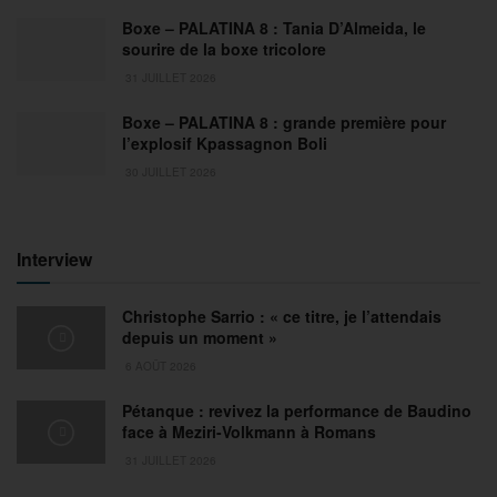
Boxe – PALATINA 8 : Tania D’Almeida, le
sourire de la boxe tricolore
31 JUILLET 2026
Boxe – PALATINA 8 : grande première pour
l’explosif Kpassagnon Boli
30 JUILLET 2026
Interview
Christophe Sarrio : « ce titre, je l’attendais
depuis un moment »
6 AOÛT 2026
Pétanque : revivez la performance de Baudino
face à Meziri-Volkmann à Romans
31 JUILLET 2026