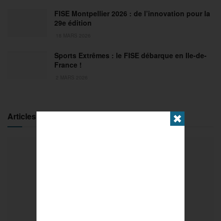
FISE Montpellier 2026 : de l’innovation pour la
29e édition
18 MARS 2026
Sports Extrêmes : le FISE débarque en Ile-de-
France !
2 MARS 2026
Articles populaires
✖