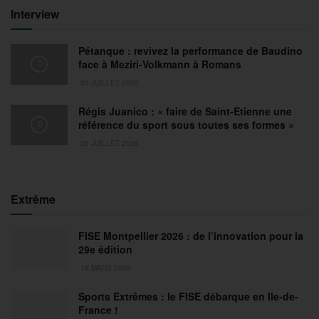
Interview
Pétanque : revivez la performance de Baudino
face à Meziri-Volkmann à Romans
31 JUILLET 2026
Régis Juanico : « faire de Saint-Etienne une
référence du sport sous toutes ses formes »
29 JUILLET 2026
Extrême
FISE Montpellier 2026 : de l’innovation pour la
29e édition
18 MARS 2026
Sports Extrêmes : le FISE débarque en Ile-de-
France !