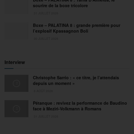
sourire de la boxe tricolore
31 JUILLET 2026
Boxe – PALATINA 8 : grande première pour
l’explosif Kpassagnon Boli
30 JUILLET 2026
Interview
Christophe Sarrio : « ce titre, je l’attendais
depuis un moment »
6 AOÛT 2026
Pétanque : revivez la performance de Baudino
face à Meziri-Volkmann à Romans
31 JUILLET 2026