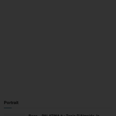
Portrait
Boxe – PALATINA 8 : Tania D’Almeida, le