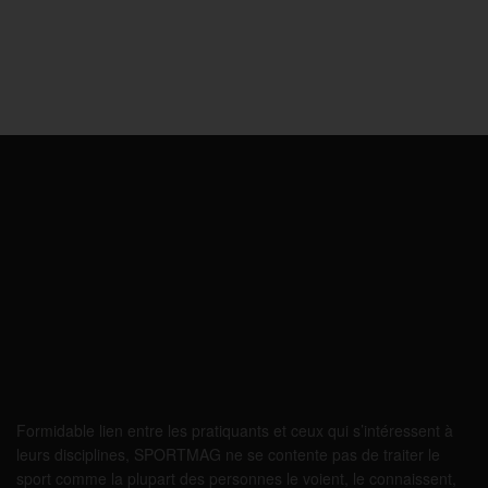
Formidable lien entre les pratiquants et ceux qui s’intéressent à
leurs disciplines, SPORTMAG ne se contente pas de traiter le
sport comme la plupart des personnes le voient, le connaissent,