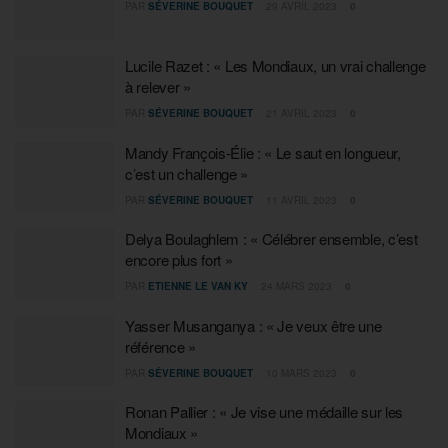
PAR
SÉVERINE BOUQUET
29 AVRIL 2023
0
Lucile Razet : « Les Mondiaux, un vrai challenge
à relever »
PAR
SÉVERINE BOUQUET
21 AVRIL 2023
0
Mandy François-Élie : « Le saut en longueur,
c’est un challenge »
PAR
SÉVERINE BOUQUET
11 AVRIL 2023
0
Delya Boulaghlem : « Célébrer ensemble, c’est
encore plus fort »
PAR
ETIENNE LE VAN KY
24 MARS 2023
0
Yasser Musanganya : « Je veux être une
référence »
PAR
SÉVERINE BOUQUET
10 MARS 2023
0
Ronan Pallier : « Je vise une médaille sur les
Mondiaux »