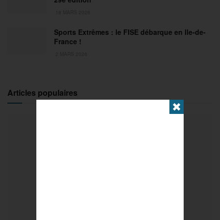
18 MARS 2026
Sports Extrêmes : le FISE débarque en Ile-de-
France !
2 MARS 2026
Articles populaires
✖