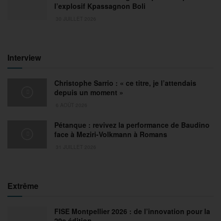
l’explosif Kpassagnon Boli
30 JUILLET 2026
Interview
Christophe Sarrio : « ce titre, je l’attendais
depuis un moment »
6 AOÛT 2026
Pétanque : revivez la performance de Baudino
face à Meziri-Volkmann à Romans
31 JUILLET 2026
Extrême
FISE Montpellier 2026 : de l’innovation pour la
29e édition