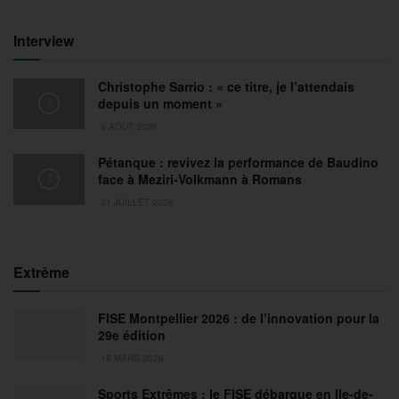
Interview
Christophe Sarrio : « ce titre, je l’attendais
depuis un moment »
6 AOÛT 2026
Pétanque : revivez la performance de Baudino
face à Meziri-Volkmann à Romans
31 JUILLET 2026
Extrême
FISE Montpellier 2026 : de l’innovation pour la
29e édition
18 MARS 2026
Sports Extrêmes : le FISE débarque en Ile-de-