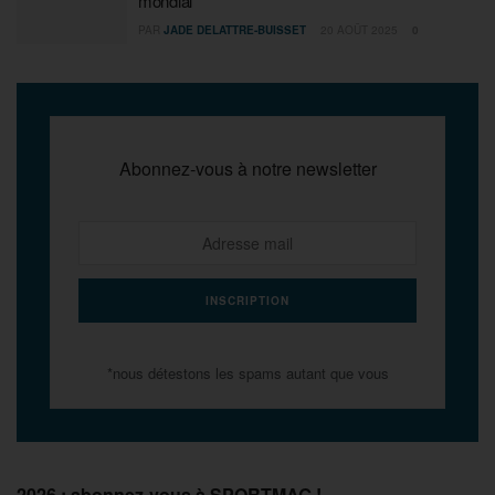
mondial
PAR
JADE DELATTRE-BUISSET
20 AOÛT 2025
0
Abonnez-vous à notre newsletter
*nous détestons les spams autant que vous
2026 : abonnez-vous à SPORTMAG !