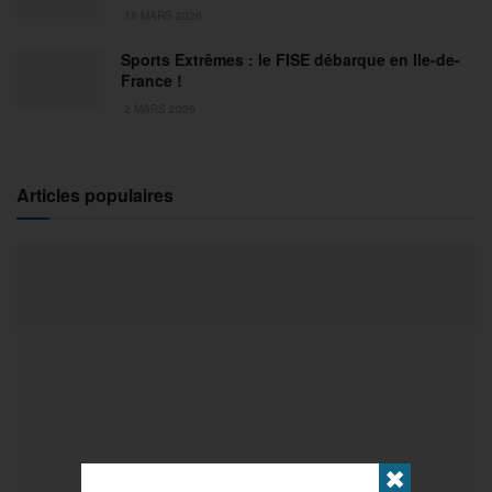
18 MARS 2026
Sports Extrêmes : le FISE débarque en Ile-de-
France !
2 MARS 2026
Articles populaires
✖