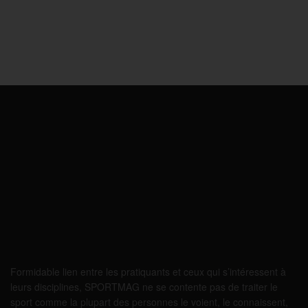
Formidable lien entre les pratiquants et ceux qui s’intéressent à
leurs disciplines, SPORTMAG ne se contente pas de traiter le
sport comme la plupart des personnes le voient, le connaissent,