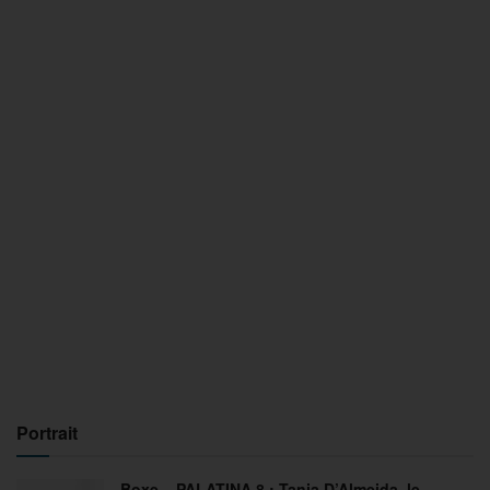
Portrait
Boxe – PALATINA 8 : Tania D’Almeida, le