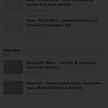
sourire de la boxe tricolore
31 JUILLET 2026
Boxe – PALATINA 8 : grande première pour
l’explosif Kpassagnon Boli
30 JUILLET 2026
Interview
Christophe Sarrio : « ce titre, je l’attendais
depuis un moment »
6 AOÛT 2026
Pétanque : revivez la performance de Baudino
face à Meziri-Volkmann à Romans
31 JUILLET 2026