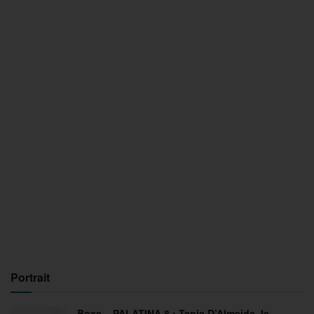
Portrait
Boxe – PALATINA 8 : Tania D’Almeida, le