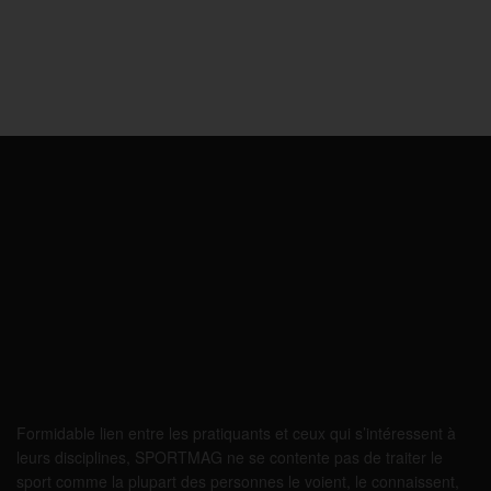
Formidable lien entre les pratiquants et ceux qui s’intéressent à
leurs disciplines, SPORTMAG ne se contente pas de traiter le
sport comme la plupart des personnes le voient, le connaissent,