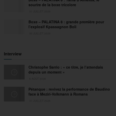
sourire de la boxe tricolore
31 JUILLET 2026
Boxe – PALATINA 8 : grande première pour
l’explosif Kpassagnon Boli
30 JUILLET 2026
Interview
Christophe Sarrio : « ce titre, je l’attendais
depuis un moment »
6 AOÛT 2026
Pétanque : revivez la performance de Baudino
face à Meziri-Volkmann à Romans
31 JUILLET 2026