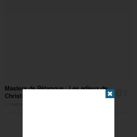
Masters de Pétanque : Les adieux de
✖
Christian Fazzino
0 PARTAGES