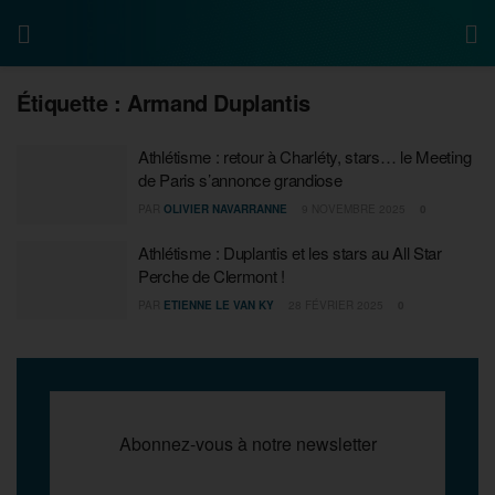
Étiquette :
Armand Duplantis
Athlétisme : retour à Charléty, stars… le Meeting
de Paris s’annonce grandiose
PAR
OLIVIER NAVARRANNE
9 NOVEMBRE 2025
0
Athlétisme : Duplantis et les stars au All Star
Perche de Clermont !
PAR
ETIENNE LE VAN KY
28 FÉVRIER 2025
0
Abonnez-vous à notre newsletter