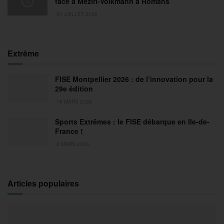
face à Meziri-Volkmann à Romans
31 JUILLET 2026
Extrême
FISE Montpellier 2026 : de l’innovation pour la
29e édition
18 MARS 2026
Sports Extrêmes : le FISE débarque en Ile-de-
France !
2 MARS 2026
Articles populaires