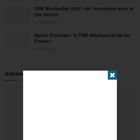
FISE Montpellier 2026 : de l’innovation pour la
29e édition
18 MARS 2026
Sports Extrêmes : le FISE débarque en Ile-de-
France !
2 MARS 2026
Articles populaires
✖