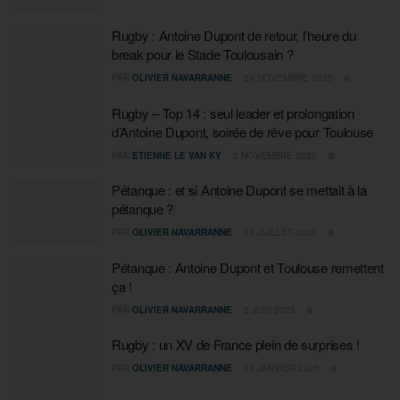
Rugby : Antoine Dupont de retour, l’heure du
break pour le Stade Toulousain ?
PAR
OLIVIER NAVARRANNE
29 NOVEMBRE 2025
0
Rugby – Top 14 : seul leader et prolongation
d’Antoine Dupont, soirée de rêve pour Toulouse
PAR
ETIENNE LE VAN KY
2 NOVEMBRE 2025
0
Pétanque : et si Antoine Dupont se mettait à la
pétanque ?
PAR
OLIVIER NAVARRANNE
13 JUILLET 2025
0
Pétanque : Antoine Dupont et Toulouse remettent
ça !
PAR
OLIVIER NAVARRANNE
2 JUIN 2025
0
Rugby : un XV de France plein de surprises !
PAR
OLIVIER NAVARRANNE
15 JANVIER 2025
0