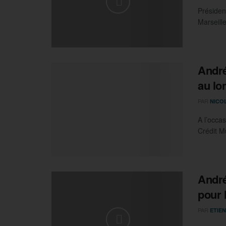
Présiden
Marseille
André
au lo
PAR
NICO
A l’occa
Crédit Mu
André
pour 
PAR
ETIEN