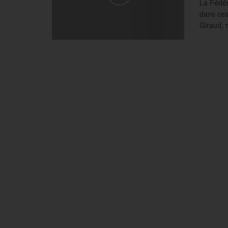
La Fédér
dans ces
Giraud, r