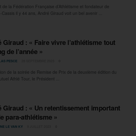
t de la Fédération Française d’Athlétisme et fondateur de
-Cassis il y 44 ans, André Giraud voit un bel avenir ...
 Giraud : « Faire vivre l’athlétisme tout
ng de l’année »
28 SEPTEMBRE 2023
LAS PESCE
0
sion de la soirée de Remise de Prix de la deuxième édition du
tuel Athlé Tour, le Président ...
 Giraud : « Un retentissement important
le para-athlétisme »
9 JUILLET 2023
NE LE VAN KY
0