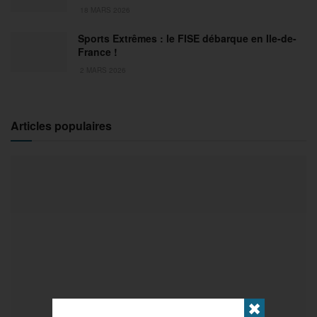
18 MARS 2026
Sports Extrêmes : le FISE débarque en Ile-de-
France !
2 MARS 2026
Articles populaires
✖