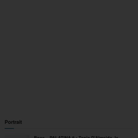
Portrait
Boxe – PALATINA 8 : Tania D’Almeida, le