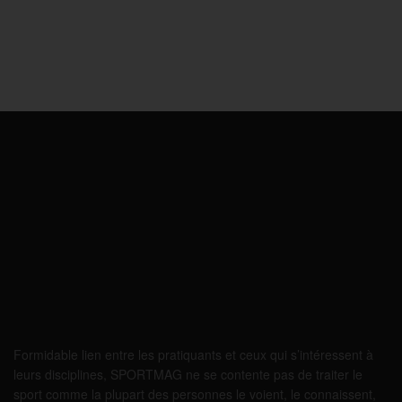
Formidable lien entre les pratiquants et ceux qui s’intéressent à
leurs disciplines, SPORTMAG ne se contente pas de traiter le
sport comme la plupart des personnes le voient, le connaissent,