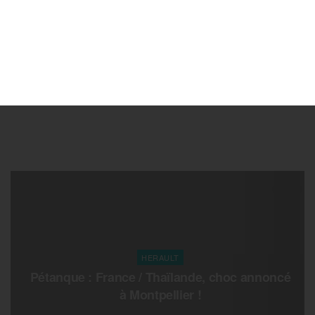
HERAULT
Pétanque : France / Thaïlande, choc annoncé
à Montpellier !