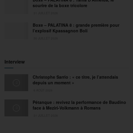
sourire de la boxe tricolore
31 JUILLET 2026
Boxe – PALATINA 8 : grande première pour
l’explosif Kpassagnon Boli
30 JUILLET 2026
Interview
Christophe Sarrio : « ce titre, je l’attendais
depuis un moment »
6 AOÛT 2026
Pétanque : revivez la performance de Baudino
face à Meziri-Volkmann à Romans
31 JUILLET 2026