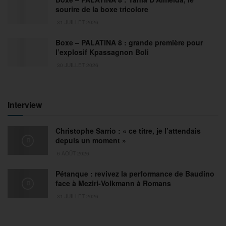
sourire de la boxe tricolore
31 JUILLET 2026
Boxe – PALATINA 8 : grande première pour
l’explosif Kpassagnon Boli
30 JUILLET 2026
Interview
Christophe Sarrio : « ce titre, je l’attendais
depuis un moment »
6 AOÛT 2026
Pétanque : revivez la performance de Baudino
face à Meziri-Volkmann à Romans
31 JUILLET 2026