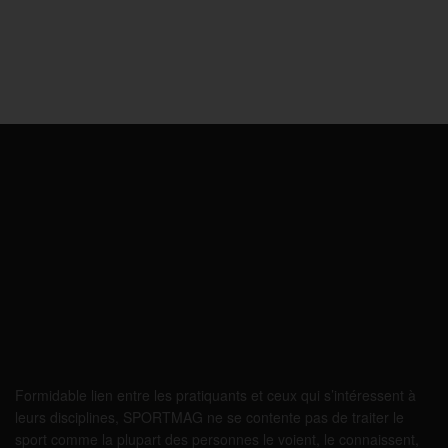
Formidable lien entre les pratiquants et ceux qui s’intéressent à
leurs disciplines, SPORTMAG ne se contente pas de traiter le
sport comme la plupart des personnes le voient, le connaissent,