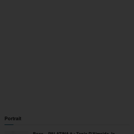
Portrait
Boxe – PALATINA 8 : Tania D’Almeida, le