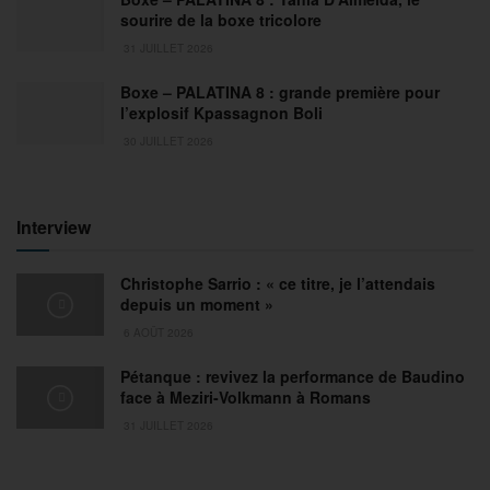
sourire de la boxe tricolore
31 JUILLET 2026
Boxe – PALATINA 8 : grande première pour
l’explosif Kpassagnon Boli
30 JUILLET 2026
Interview
Christophe Sarrio : « ce titre, je l’attendais
depuis un moment »
6 AOÛT 2026
Pétanque : revivez la performance de Baudino
face à Meziri-Volkmann à Romans
31 JUILLET 2026