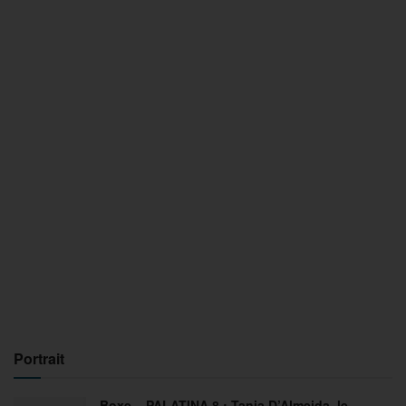
Portrait
Boxe – PALATINA 8 : Tania D’Almeida, le