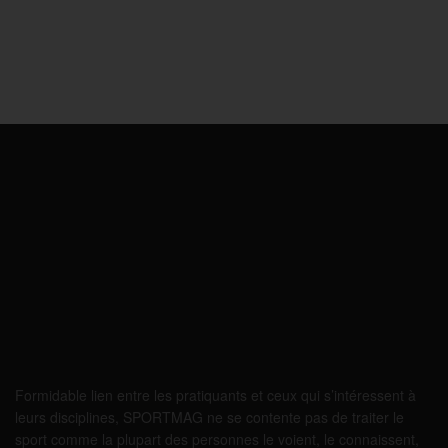
Formidable lien entre les pratiquants et ceux qui s’intéressent à
leurs disciplines, SPORTMAG ne se contente pas de traiter le
sport comme la plupart des personnes le voient, le connaissent,