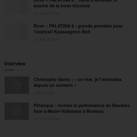
sourire de la boxe tricolore
31 JUILLET 2026
Boxe – PALATINA 8 : grande première pour
l’explosif Kpassagnon Boli
30 JUILLET 2026
Interview
Christophe Sarrio : « ce titre, je l’attendais
depuis un moment »
6 AOÛT 2026
Pétanque : revivez la performance de Baudino
face à Meziri-Volkmann à Romans
31 JUILLET 2026