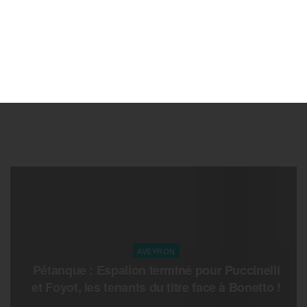
AVEYRON
Pétanque : Espalion terminé pour Puccinelli
et Foyot, les tenants du titre face à Bonetto !