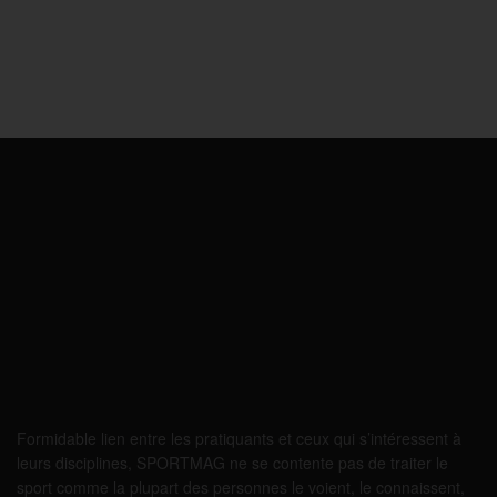
Formidable lien entre les pratiquants et ceux qui s’intéressent à
leurs disciplines, SPORTMAG ne se contente pas de traiter le
sport comme la plupart des personnes le voient, le connaissent,