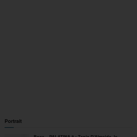
Portrait
Boxe – PALATINA 8 : Tania D’Almeida, le