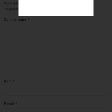
Votre adresse e-mail ne sera pas publiée.
Les champs
obligatoires sont indiqués avec
*
Commentaire
*
Nom
*
E-mail
*