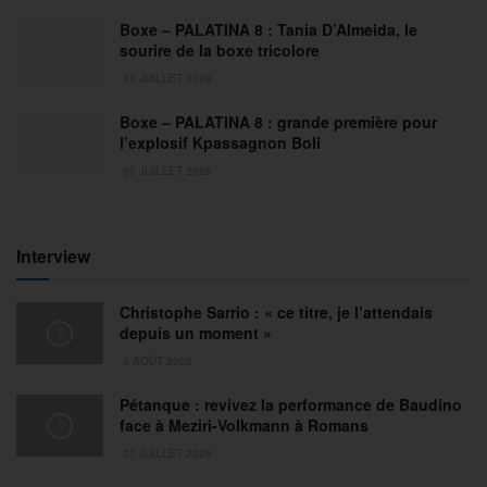
Boxe – PALATINA 8 : Tania D’Almeida, le
sourire de la boxe tricolore
31 JUILLET 2026
Boxe – PALATINA 8 : grande première pour
l’explosif Kpassagnon Boli
30 JUILLET 2026
Interview
Christophe Sarrio : « ce titre, je l’attendais
depuis un moment »
6 AOÛT 2026
Pétanque : revivez la performance de Baudino
face à Meziri-Volkmann à Romans
31 JUILLET 2026