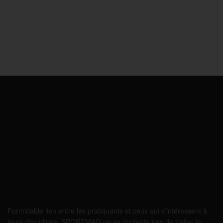
Formidable lien entre les pratiquants et ceux qui s’intéressent à
leurs disciplines, SPORTMAG ne se contente pas de traiter le