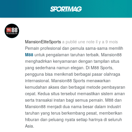
MansionEliteSports
a publié une note
il y a 9 mois
Pemain profesional dan pemula sama-sama memilih
M88
untuk pengalaman taruhan terbaik. Mansion88
menghadirkan kenyamanan dengan tampilan situs
yang sederhana namun elegan. Di M88 Sports,
pengguna bisa menikmati berbagai pasar olahraga
internasional. Mansion88 Sports menawarkan
kemudahan akses dan berbagai metode pembayaran
cepat. Kedua situs tersebut memastikan sistem aman
serta transaksi instan bagi semua pemain. M88 dan
Mansion88 menjadi dua nama besar dalam industri
taruhan yang terus berkembang pesat, memberikan
hiburan dan peluang nyata setiap harinya di seluruh
Asia.