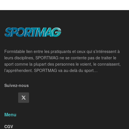
Formidable lien entre les pratiquants et ceux qui s’intéressent à
leurs disciplines, SPORTMAG ne se contente pas de traiter le
sport comme la plupart des personnes le voient, le connaissent,
l’appréhendent. SPORTMAG va au-delà du sport…
Suivez-nous
Menu
CGV