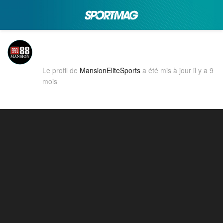
Le profil de
MansionEliteSports
a été mis à jour
il y a 9
mois