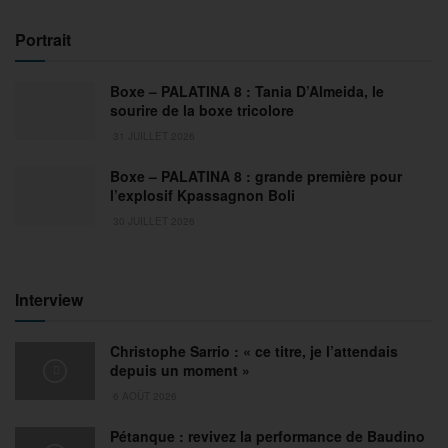
Portrait
Boxe – PALATINA 8 : Tania D’Almeida, le
sourire de la boxe tricolore
31 JUILLET 2026
Boxe – PALATINA 8 : grande première pour
l’explosif Kpassagnon Boli
30 JUILLET 2026
Interview
Christophe Sarrio : « ce titre, je l’attendais
depuis un moment »
6 AOÛT 2026
Pétanque : revivez la performance de Baudino