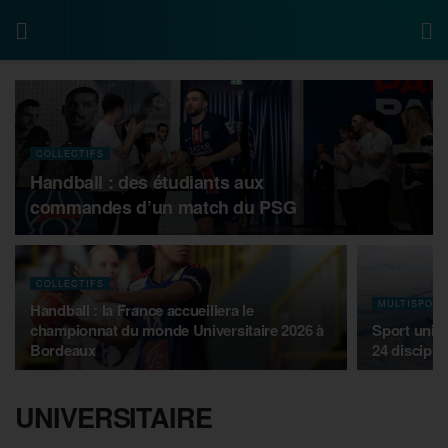
COLLECTIFS
Handball : des étudiants aux
commandes d’un match du PSG
COLLECTIFS
MULTISPOR
Handball : la France accueillera le
championnat du monde Universitaire 2026 à
Sport unive
Bordeaux
24 discipli
UNIVERSITAIRE