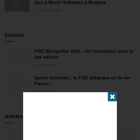
face à Meziri-Volkmann à Romans
31 JUILLET 2026
Extrême
FISE Montpellier 2026 : de l’innovation pour la
29e édition
18 MARS 2026
Sports Extrêmes : le FISE débarque en Ile-de-
France !
2 MARS 2026
✖
Articles populaires