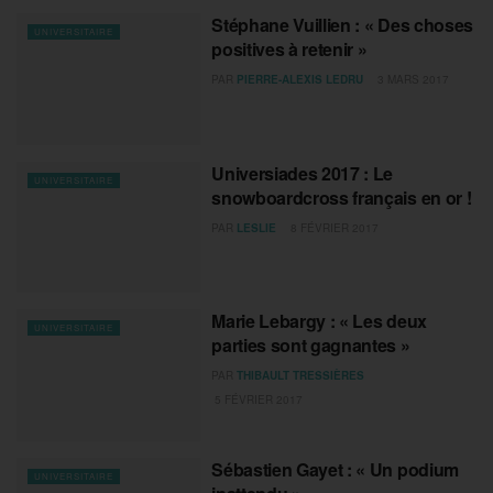
Stéphane Vuillien : « Des choses
UNIVERSITAIRE
positives à retenir »
PAR
PIERRE-ALEXIS LEDRU
3 MARS 2017
Universiades 2017 : Le
UNIVERSITAIRE
snowboardcross français en or !
PAR
LESLIE
8 FÉVRIER 2017
Marie Lebargy : « Les deux
UNIVERSITAIRE
parties sont gagnantes »
PAR
THIBAULT TRESSIÈRES
5 FÉVRIER 2017
Sébastien Gayet : « Un podium
UNIVERSITAIRE