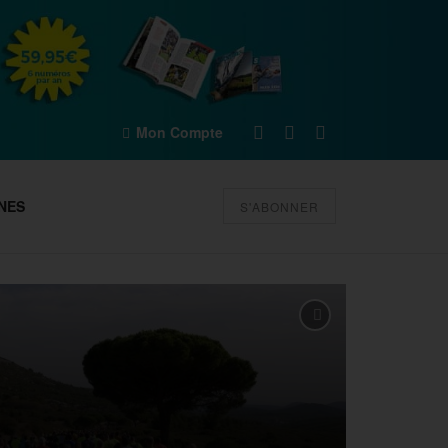
Mon Compte
NES
S'ABONNER