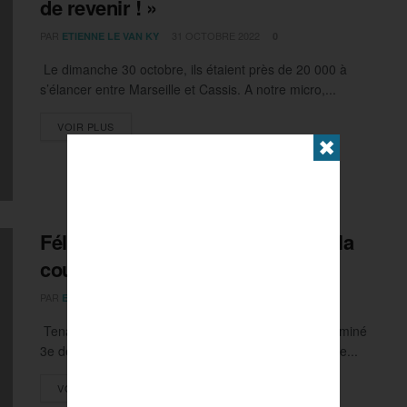
de revenir ! »
PAR
31 OCTOBRE 2022
ETIENNE LE VAN KY
0
Le dimanche 30 octobre, ils étaient près de 20 000 à
s’élancer entre Marseille et Cassis. A notre micro,...
DETAILS
VOIR PLUS
✖
Félix Bour : « Une grande fête de la
course à pied »
PAR
31 OCTOBRE 2022
ETIENNE LE VAN KY
0
Tenant du titre de Marseille-Cassis, Félix Bour a terminé
3e de cette édition 2022, ce dimanche 30 octobre. Le...
DETAILS
VOIR PLUS