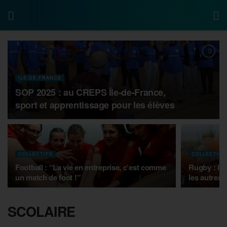
ILE-DE-FRANCE
SOP 2025 : au CREPS Île-de-France,
sport et apprentissage pour les élèves
COLLECTIFS
COLLECTIFS
Football : “La vie en entreprise, c’est comme
Rugby : les
un match de foot !”
les autres 
SCOLAIRE