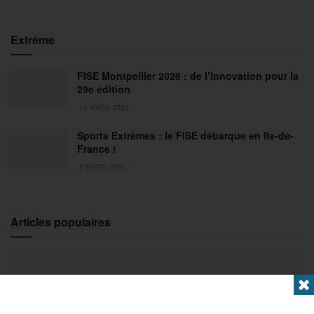
Extrême
FISE Montpellier 2026 : de l’innovation pour la
29e édition
18 MARS 2026
Sports Extrêmes : le FISE débarque en Ile-de-
France !
2 MARS 2026
Articles populaires
✖