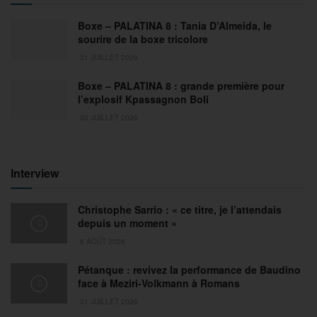
Boxe – PALATINA 8 : Tania D’Almeida, le
sourire de la boxe tricolore
31 JUILLET 2026
Boxe – PALATINA 8 : grande première pour
l’explosif Kpassagnon Boli
30 JUILLET 2026
Interview
Christophe Sarrio : « ce titre, je l’attendais
depuis un moment »
6 AOÛT 2026
Pétanque : revivez la performance de Baudino
face à Meziri-Volkmann à Romans
31 JUILLET 2026