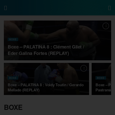
BOXE
Boxe – PALATINA 8 : Clément Gilet /
Eder Galina Fortes (REPLAY)
BOXE
BOXE
Boxe – PALATINA 8 : Voldy Toutin / Gerardo
Boxe – PAL
Mellado (REPLAY)
Pastrana 
BOXE