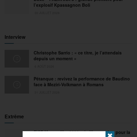
l’explosif Kpassagnon Boli
30 JUILLET 2026
Interview
Christophe Sarrio : « ce titre, je l’attendais
depuis un moment »
6 AOÛT 2026
Pétanque : revivez la performance de Baudino
face à Meziri-Volkmann à Romans
31 JUILLET 2026
Extrême
FISE Montpellier 2026 : de l’innovation pour la
✖