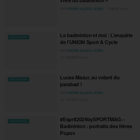
vivre du badminton »
PAR
PIERRE-ALEXIS LEDRU
7 MARS 2018
Le badminton et moi : L’enquête
BADMINTON
de l’UNION Sport & Cycle
PAR
PIERRE-ALEXIS LEDRU
27 FÉVRIER 2018
Lucas Mazur, au volant du
BADMINTON
parabad !
PAR
PIERRE-ALEXIS LEDRU
21 FÉVRIER 2018
#Esprit2024bySPORTMAG –
BADMINTON
Badminton : portraits des frères
Popov