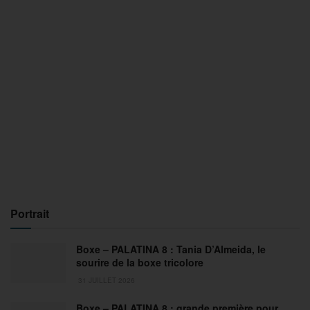
Portrait
Boxe – PALATINA 8 : Tania D’Almeida, le
sourire de la boxe tricolore
31 JUILLET 2026
Boxe – PALATINA 8 : grande première pour