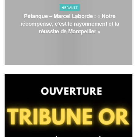
HERAULT
Pétanque – Marcel Laborde : « Notre
récompense, c’est le rayonnement et la
réussite de Montpellier »