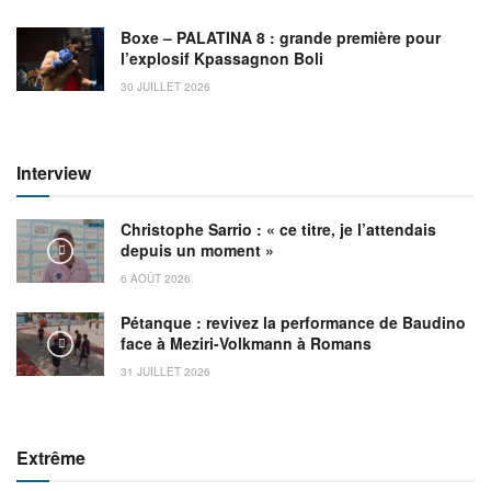
Boxe – PALATINA 8 : grande première pour
l’explosif Kpassagnon Boli
30 JUILLET 2026
Interview
Christophe Sarrio : « ce titre, je l’attendais
depuis un moment »
6 AOÛT 2026
Pétanque : revivez la performance de Baudino
face à Meziri-Volkmann à Romans
31 JUILLET 2026
Extrême