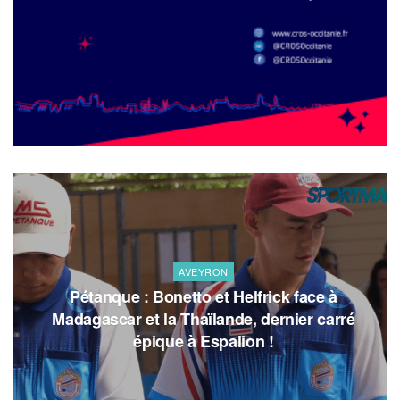
AVEYRON
Pétanque : Bonetto et Helfrick face à
Madagascar et la Thaïlande, dernier carré
épique à Espalion !