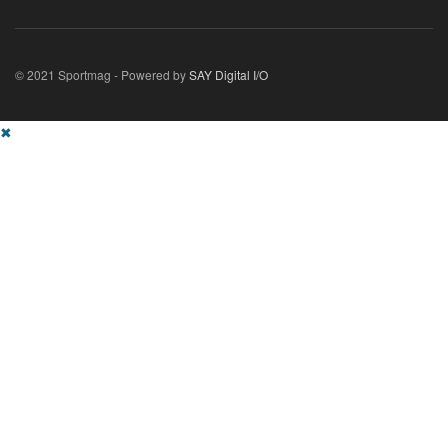
© 2021 Sportmag - Powered by
SAY Digital I/O
✖