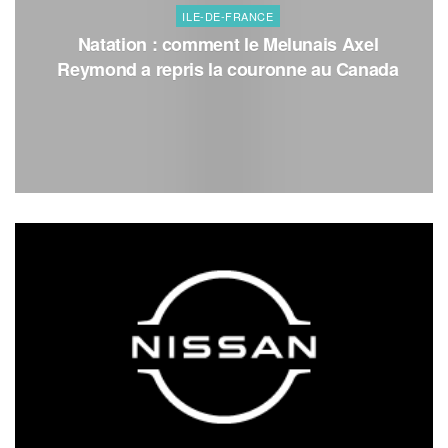
ILE-DE-FRANCE
Natation : comment le Melunais Axel
Reymond a repris la couronne au Canada