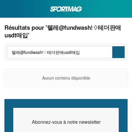
Résultats pour '텔레@fundwashǃ♢테더판매
usdt매입'
Aucun contenu disponible
Abonnez-vous à notre newsletter